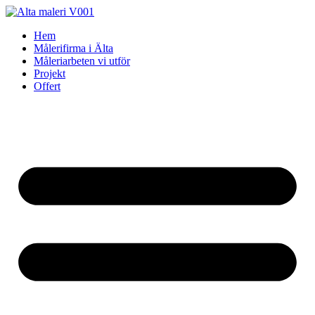
Skip
to
Hem
content
Målerifirma i Älta
Måleriarbeten vi utför
Projekt
Offert