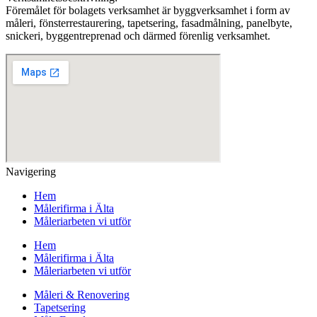
Föremålet för bolagets verksamhet är byggverksamhet i form av
måleri, fönsterrestaurering, tapetsering, fasadmålning, panelbyte,
snickeri, byggentreprenad och därmed förenlig verksamhet.
Navigering
Hem
Målerifirma i Älta
Måleriarbeten vi utför
Hem
Målerifirma i Älta
Måleriarbeten vi utför
Måleri & Renovering
Tapetsering