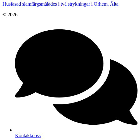
Husfasad slamfärgsmålades i två strykningar i Orhem, Älta
© 2026
Kontakta oss