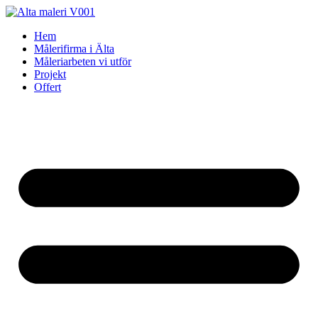
Skip
to
Hem
content
Målerifirma i Älta
Måleriarbeten vi utför
Projekt
Offert