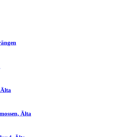
rängen
m
 Älta
rmossen, Älta