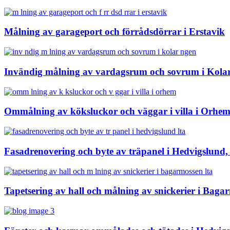
Målning av garageport och förrådsdörrar i Erstavik
Invändig målning av vardagsrum och sovrum i Kola
Ommålning av köksluckor och väggar i villa i Orhe
Fasadrenovering och byte av träpanel i Hedvigslund,
Tapetsering av hall och målning av snickerier i Baga