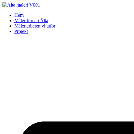
Skip
to
Hem
content
Målerifirma i Älta
Måleriarbeten vi utför
Projekt